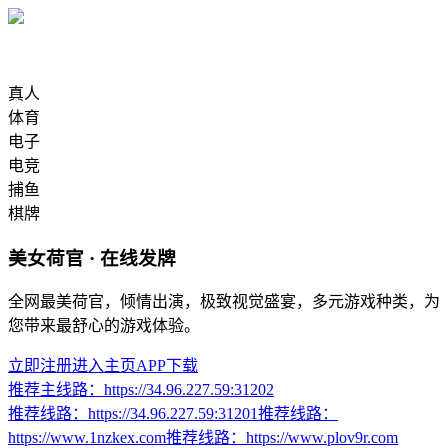
真人
体育
电子
电竞
捕鱼
棋牌
美女荷官 · 在线发牌
全网最美荷官，倾情出演，极致视觉盛宴，多元游戏种类，为
您带来最舒心的游戏体验。
立即注册
进入主页
APP下载
推荐主线路：
https://34.96.227.59:31202
推荐线路：
https://34.96.227.59:31201
推荐线路：
https://www.1nzkex.com
推荐线路：
https://www.plov9r.com