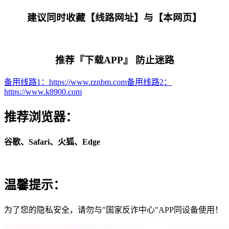
建议同时收藏【线路网址】与【本网页】
推荐『下载APP』 防止迷路
备用线路
1
：
https://www.rznbm.com
备用线路
2
：
https://www.k8900.com
推荐浏览器：
谷歌、Safari、火狐、Edge
温馨提示：
为了您的隐私安全，请勿与"国家反诈中心"APP同设备使用！