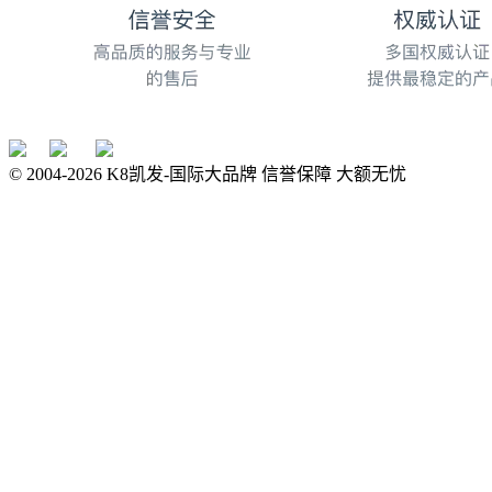
© 2004-
2026
K8凯发-国际大品牌 信誉保障 大额无忧